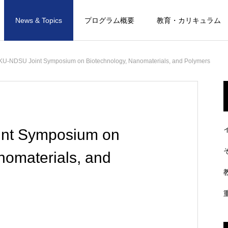
News & Topics
プログラム概要
教育・カリキュラム
KU-NDSU Joint Symposium on Biotechnology, Nanomaterials, and Polymers
int Symposium on
nomaterials, and