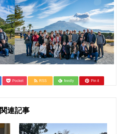
Pocket
RSS
feedly
Pin it
関連記事