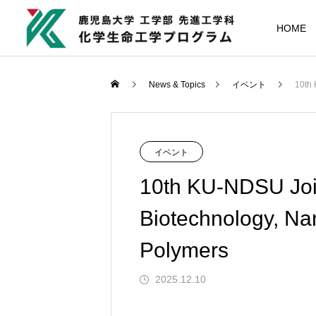
HOME
News & Topics
イベント
10th 
イベント
10th KU-NDSU Jo
Biotechnology, Na
Polymers
2025.12.10