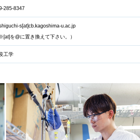
9-285-8347
shiguchi-s[at]cb.kagoshima-u.ac.jp
※[at]を@に置き換えて下さい。）
疫工学