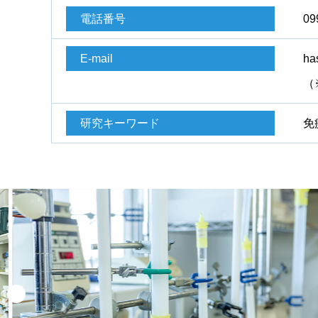
電話番号
09
E-mail
ha
（
研究キーワード
免