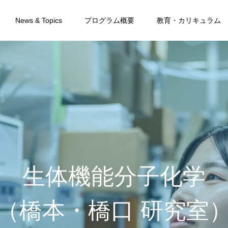
News & Topics
プログラム概要
教育・カリキュラム
生
体
機
能
分
子
化
学
（
橋
本
・
橋
口
研
究
室