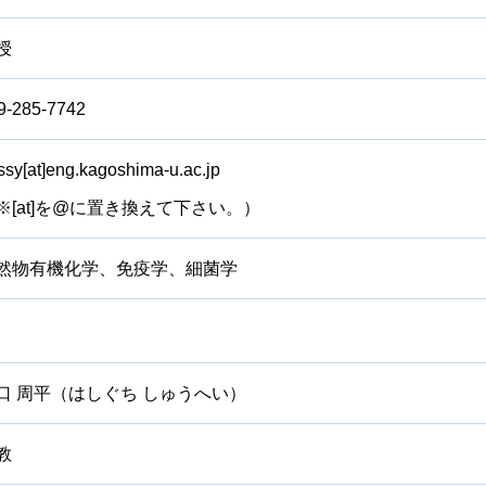
授
9-285-7742
ssy[at]eng.kagoshima-u.ac.jp
※[at]を@に置き換えて下さい。）
然物有機化学、免疫学、細菌学
口 周平（はしぐち しゅうへい）
教