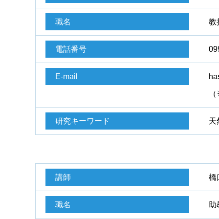
職名
教
電話番号
09
E-mail
ha
（
研究キーワード
天
講師
橋
職名
助