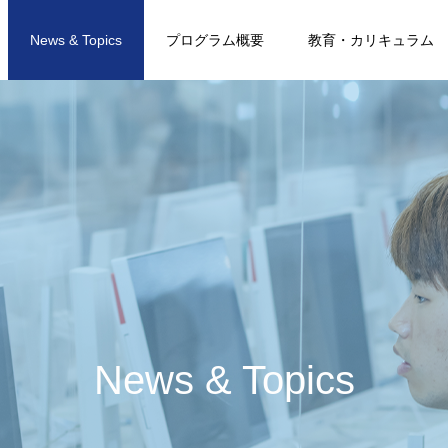
News & Topics
プログラム概要
教育・カリキュラム
N
e
w
s
&
T
o
p
i
c
s